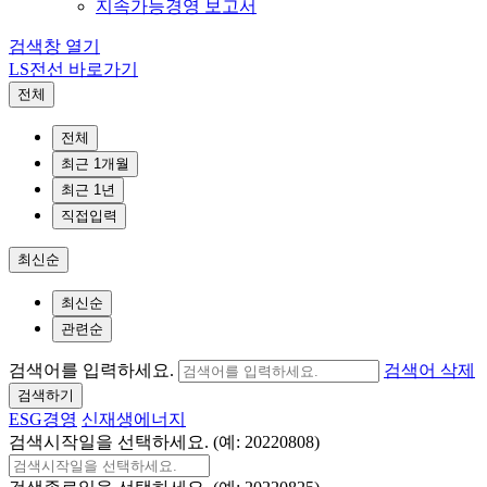
지속가능경영 보고서
검색창 열기
LS전선 바로가기
전체
전체
최근 1개월
최근 1년
직접입력
최신순
최신순
관련순
검색어를 입력하세요.
검색어 삭제
검색하기
ESG경영
신재생에너지
검색시작일을 선택하세요. (예: 20220808)