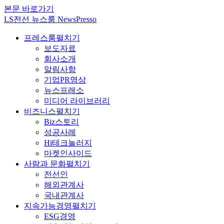
본문 바로가기
LS전선 뉴스룸 NewsPresso
프레스룸
펼치기
보도자료
회사소개
알림사항
기업PR영상
뉴스프레소
미디어 라이브러리
비즈니스
펼치기
Biz스토리
성공사례
Hi테크놀러지
마켓인사이드
사람과 문화
펼치기
전선인
해외관계사
국내관계사
지속가능경영
펼치기
ESG경영