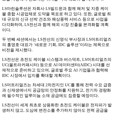
LS마린솔루션은 자회사 LS빌드윈과 함께 해저 및 지중 케이
블 종합 시공업체로 도약을 목표로 하고 있다. 또한, 글로벌 최
대 규모의 신규 선박 건조와 해상풍력 서비스 등으로 사업을
다각화하며, LS전선과 함께 해외 시장 진출을 본격화할 계획
이다.
두 번째 세션에서는 LS전선의 신영식 부사장과 LS머트리얼즈
의 홍영호 대표가 ‘새로운 기회, IDC 솔루션’이라는 제목으로
비전을 제시했다.
LS전선은 초전도 케이블 시스템과 버스덕트, LS머트리얼즈의
UC(울트라커패시터) 등으로 AI 데이터센터(AIDC) 시대를 선
제적으로 준비하고 있으며, 글로벌 주요 AI 기업들과 협력해
IDC 시장에서 입지를 확대할 계획이다.
LS머트리얼즈는 차세대 2차전지인 UC를 통해 전력 수요 급증
과 신재생에너지 공급망의 안정화를 지원하고, 전기차 경량화
에 필수적인 알루미늄 소재 공급에도 집중할 예정이다.
LS전선이 세계 최초로 상용화한 초전도 케이블은 전자파가 발
생하지 않고, 도심에 변전소를 추가하지 않아도 전력 공급을