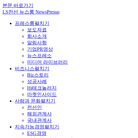
본문 바로가기
LS전선 뉴스룸 NewsPresso
프레스룸
펼치기
보도자료
회사소개
알림사항
기업PR영상
뉴스프레소
미디어 라이브러리
비즈니스
펼치기
Biz스토리
성공사례
Hi테크놀러지
마켓인사이드
사람과 문화
펼치기
전선인
해외관계사
국내관계사
지속가능경영
펼치기
ESG경영