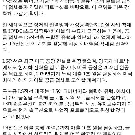
LS전선은 뛰어난 기술력과 해상풍력 밸류체인의 글로벌 탑티
어 업체들과 긴밀한 파트너십을 바탕으로, 이 우위를 더욱 강
화해 나갈 계획이다.
전 세계적으로 장거리 전력망과 해상풍력단지 건설 사업 확대
로 HVDC(초고압직류) 케이블의 수요가 급증하는 가운데, 공
급 업체는 LS전선을 포함한 유럽과 일본의 6개 업체에 불과하
다. LS전선은 이 기회를 활용해 시장 지배력을 확대할 전략이
다.
LS전선은 최근 미국 공장 건설을 확정했으며, 영국과 베트남
에서도 현지화 전략을 검토 중이다. 미국 공장은 2027년 완공
을 목표로 하며, 2030년까지 누적 매출 1조 원을 달성하여 미국
최대의 해저 케이블 공급 업체로 도약할 계획이다.
구본규 LS전선 대표는 “LS에코에너지와 협력해 유럽, 아시아,
미주에 공장을 구축해 글로벌 지역 포트폴리오를 완성하고,
LS마린솔루션과 함께 케이블 공급부터 시공, 유지보수까지 아
우르는 턴키 솔루션으로 사업적 포트폴리오도 완성할 것이
다”고 밝혔다.
LS전선은 이를 통해 2030년까지 매출 10조 원을 달성하고, 글
로벌 시장에서 선도적인 위치를 더욱 확고히 할 계획이다.