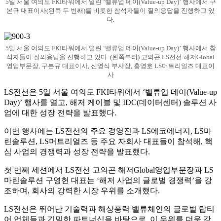
5일 서울 여의도 FKI타워에서 열린 ‘밸류업 데이(Value-up Day)’ 행사에서 구
본규 대표이사(왼쪽 두 번째)를 비롯한 참석자들이 질의응답을 진행하고 있
다.
5일 서울 여의도 FKI타워에서 열린 ‘밸류업 데이(Value-up Day)’ 행사에서 참
석자들이 질의응답을 진행하고 있다. (왼쪽부터) 고의곤 LS전선 해저Global
영업부문장, 구본규 대표이사, 신영식 부사장, 홍영호 LS머트리얼즈 대표이
사
LS전선은 5일 서울 여의도 FKI타워에서 ‘밸류업 데이(Value-up
Day)’ 행사를 열고, 해저 케이블 및 IDC(데이터센터) 솔루션 사
업에 대한 성장 전략을 발표했다.
이번 행사에는 LS전선의 주요 경영진과 LS에코에너지, LS마
린솔루션, LS머트리얼즈 등 주요 자회사 대표들이 참석해, 핵
심 사업의 경쟁력과 성장 전략을 발표했다.
첫 번째 세션에서 LS전선 고의곤 해저Global영업부문장과 LS
마린솔루션 구영헌 대표는 ‘해저 사업의 글로벌 경쟁력’을 강
조하며, 회사의 강력한 시장 우위를 소개했다.
LS전선은 뛰어난 기술력과 해상풍력 밸류체인의 글로벌 탑티
어 업체들과 긴밀한 파트너십을 바탕으로, 이 우위를 더욱 강