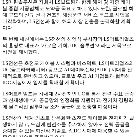
LS마린솔루션은 자회사 LS빌드윈과 함께 해저 및 지중 케이
블 종합 시공업체로 도약을 목표로 하고 있다. 또한, 글로벌 최
대 규모의 신규 선박 건조와 해상풍력 서비스 등으로 사업을
다각화하며, LS전선과 함께 해외 시장 진출을 본격화할 계획
이다.
두 번째 세션에서는 LS전선의 신영식 부사장과 LS머트리얼즈
의 홍영호 대표가 ‘새로운 기회, IDC 솔루션’이라는 제목으로
비전을 제시했다.
LS전선은 초전도 케이블 시스템과 버스덕트, LS머트리얼즈의
UC(울트라커패시터) 등으로 AI 데이터센터(AIDC) 시대를 선
제적으로 준비하고 있으며, 글로벌 주요 AI 기업들과 협력해
IDC 시장에서 입지를 확대할 계획이다.
LS머트리얼즈는 차세대 2차전지인 UC를 통해 전력 수요 급증
과 신재생에너지 공급망의 안정화를 지원하고, 전기차 경량화
에 필수적인 알루미늄 소재 공급에도 집중할 예정이다.
LS전선이 세계 최초로 상용화한 초전도 케이블은 전자파가 발
생하지 않고, 도심에 변전소를 추가하지 않아도 전력 공급을
증대할 수 있는 혁신적 기술로, AIDC 시대에 대응할 수 있는