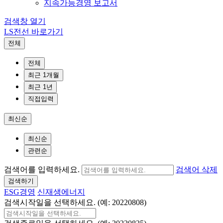
지속가능경영 보고서
검색창 열기
LS전선 바로가기
전체
전체
최근 1개월
최근 1년
직접입력
최신순
최신순
관련순
검색어를 입력하세요.
검색어 삭제
검색하기
ESG경영
신재생에너지
검색시작일을 선택하세요. (예: 20220808)