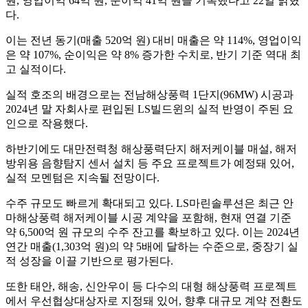
원, 영업이익 64억 원, 순이익 41억 원을 기록했다고 22일 밝혔
다.
이는 전년 동기(매출 520억 원) 대비 매출은 약 114%, 영업이익
은 약 107%, 순이익은 약 8% 증가한 수치로, 반기 기준 역대 최
고 실적이다.
실적 호조의 배경으로는 전남해상풍력 1단지(96MW) 시공과
2024년 말 자회사로 편입된 LS빌드윈의 실적 반영이 주된 요
인으로 작용했다.
하반기에도 대만전력청 해상풍력단지 해저케이블 매설, 해저
방위용 음향탐지 센서 설치 등 주요 프로젝트가 예정돼 있어,
실적 모멘텀은 지속될 전망이다.
수주 규모도 빠르게 확대되고 있다. LS마린솔루션은 최근 안
마해상풍력 해저케이블 시공 계약을 포함해, 현재 연결 기준
약 6,500억 원 규모의 수주 잔고를 확보하고 있다. 이는 2024년
연간 매출(1,303억 원)의 약 5배에 달하는 수준으로, 중장기 실
적 성장을 이끌 기반으로 평가된다.
또한 태안, 해송, 신안우이 등 다수의 대형 해상풍력 프로젝트
에서 우선협상대상자로 지정돼 있어, 향후 대규모 계약 전환도