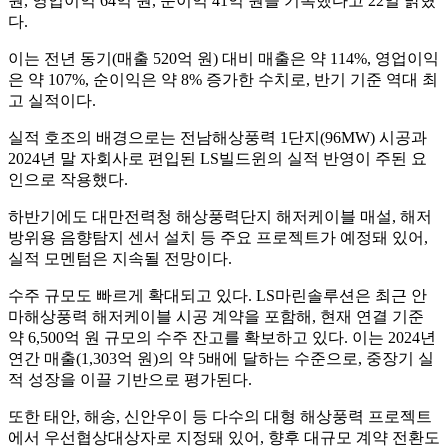
원, 영업이익 64억 원, 순이익 41억 원을 기록했다고 22일 밝혔
다.
이는 전년 동기(매출 520억 원) 대비 매출은 약 114%, 영업이익
은 약 107%, 순이익은 약 8% 증가한 수치로, 반기 기준 역대 최
고 실적이다.
실적 호조의 배경으로는 전남해상풍력 1단지(96MW) 시공과
2024년 말 자회사로 편입된 LS빌드윈의 실적 반영이 주된 요
인으로 작용했다.
하반기에도 대만전력청 해상풍력단지 해저케이블 매설, 해저
방위용 음향탐지 센서 설치 등 주요 프로젝트가 예정돼 있어,
실적 모멘텀은 지속될 전망이다.
수주 규모도 빠르게 확대되고 있다. LS마린솔루션은 최근 안
마해상풍력 해저케이블 시공 계약을 포함해, 현재 연결 기준
약 6,500억 원 규모의 수주 잔고를 확보하고 있다. 이는 2024년
연간 매출(1,303억 원)의 약 5배에 달하는 수준으로, 중장기 실
적 성장을 이끌 기반으로 평가된다.
또한 태안, 해송, 신안우이 등 다수의 대형 해상풍력 프로젝트
에서 우선협상대상자로 지정돼 있어, 향후 대규모 계약 전환도