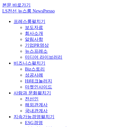
본문 바로가기
LS전선 뉴스룸 NewsPresso
프레스룸
펼치기
보도자료
회사소개
알림사항
기업PR영상
뉴스프레소
미디어 라이브러리
비즈니스
펼치기
Biz스토리
성공사례
Hi테크놀러지
마켓인사이드
사람과 문화
펼치기
전선인
해외관계사
국내관계사
지속가능경영
펼치기
ESG경영