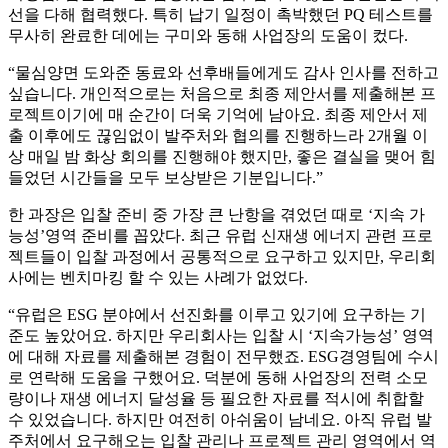
선을 다해 협력했다. 특히 납기 일정이 촉박했던 PQ 테스트를
무사히 완료한 데에는 구미와 동해 사업장의 도움이 컸다.
“물심양면 도와준 동료와 선후배들에게도 감사 인사를 전하고
싶습니다. 개인적으로는 처음으로 최종 제안서를 제출해본 프
로젝트이기에 매 순간이 더욱 기억에 남아요. 최종 제안서 제
출 이후에도 끊임없이 발주처와 협의를 진행하느라 2개월 이
상 매일 밤 화상 회의를 진행해야 했지만, 좋은 결실을 맺어 힘
들었던 시간들을 모두 보상받은 기분입니다.”
한 과장은 입찰 준비 중 가장 큰 난항을 겪었던 때로 ‘지속 가
능성’영역 준비를 꼽았다. 최근 유럽 신재생 에너지 관련 프로
젝트들이 입찰 과정에서 공통적으로 요구하고 있지만, 우리회
사에는 벤치마킹 할 수 있는 사례가 없었다.
“유럽은 ESG 분야에서 선진화를 이루고 있기에 요구하는 기
준도 높았어요. 하지만 우리회사는 입찰 시 ‘지속가능성’ 영역
에 대해 자료를 제출해본 경험이 전무했죠. ESG경영팀에 수시
로 연락해 도움을 구했어요. 덕분에 동해 사업장의 전력 소모
량이나 재생 에너지 달성율 등 필요한 자료를 적시에 취합할
수 있었습니다. 하지만 여전히 아쉬움이 남네요. 아직 유럽 발
주처에서 요구해오는 입찰 관리나 프로젝트 관리 영역에서 역