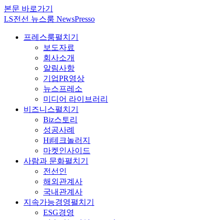
본문 바로가기
LS전선 뉴스룸 NewsPresso
프레스룸
펼치기
보도자료
회사소개
알림사항
기업PR영상
뉴스프레소
미디어 라이브러리
비즈니스
펼치기
Biz스토리
성공사례
Hi테크놀러지
마켓인사이드
사람과 문화
펼치기
전선인
해외관계사
국내관계사
지속가능경영
펼치기
ESG경영