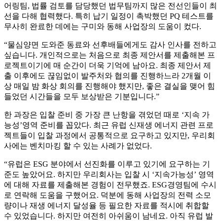
어링팀, 법률 검토를 담당했던 법무팀까지 많은 전선인들이 최
선을 다해 협력했다. 특히 납기 일정이 촉박했던 PQ 테스트를
무사히 완료한 데에는 구미와 동해 사업장의 도움이 컸다.
“물심양면 도와준 동료와 선후배들에게도 감사 인사를 전하고
싶습니다. 개인적으로는 처음으로 최종 제안서를 제출해본 프
로젝트이기에 매 순간이 더욱 기억에 남아요. 최종 제안서 제
출 이후에도 끊임없이 발주처와 협의를 진행하느라 2개월 이
상 매일 밤 화상 회의를 진행해야 했지만, 좋은 결실을 맺어 힘
들었던 시간들을 모두 보상받은 기분입니다.”
한 과장은 입찰 준비 중 가장 큰 난항을 겪었던 때로 ‘지속 가
능성’영역 준비를 꼽았다. 최근 유럽 신재생 에너지 관련 프로
젝트들이 입찰 과정에서 공통적으로 요구하고 있지만, 우리회
사에는 벤치마킹 할 수 있는 사례가 없었다.
“유럽은 ESG 분야에서 선진화를 이루고 있기에 요구하는 기
준도 높았어요. 하지만 우리회사는 입찰 시 ‘지속가능성’ 영역
에 대해 자료를 제출해본 경험이 전무했죠. ESG경영팀에 수시
로 연락해 도움을 구했어요. 덕분에 동해 사업장의 전력 소모
량이나 재생 에너지 달성율 등 필요한 자료를 적시에 취합할
수 있었습니다. 하지만 여전히 아쉬움이 남네요. 아직 유럽 발