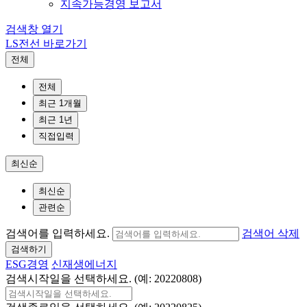
지속가능경영 보고서
검색창 열기
LS전선 바로가기
전체
전체
최근 1개월
최근 1년
직접입력
최신순
최신순
관련순
검색어를 입력하세요.
검색어 삭제
검색하기
ESG경영
신재생에너지
검색시작일을 선택하세요. (예: 20220808)