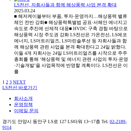
LS전선, 자회사들과 함께 해상풍력 사업 본격 확대
2025.03.24
■ 해저케이블부터 부품, 투자·운영까지…해상풍력 밸류
체인 전반 강화■ 해상풍력특별법 공표·서해안 에너지고
속도로 추진에 선제적 대응■ HVDC 구축 경험 바탕으로
해상풍력 시장 주도권 강화 LS전선은 가온전선, LS에코
에너지, LS머트리얼즈, LS마린솔루션 등 자회사들과 함
께 해상풍력 관련 사업을 본격 확대한다고 24일 밝혔다.
이들 4개 자회사는 24일 LS머트리얼즈를 시작으로 주주
총회를 통해 ‘해상풍력 및 에너지 관련 사업의 투자·운영
·기술개발’을 사업목적에 반영할 계획이다. LS전선은 이
를
1
2
3
NEXT
LS전선 바로가기
회사소개
운영정책
이메일 문의
경기도 안양시 동안구 LS로 127 LS타워 13~17층 Tel.
02-2189-
9114