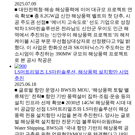
2025.07.09
■ 대만전력청·해송 해상풍력에 이어 대규모 프로젝트 연
속 확보■ 총 8.2GW급 신안 해상풍력 벨트의 첫 단추, 시
공 주도권 선점■ ‘에너지 고속도로’ 선도 기업으로 성장
박차 LS마린솔루션은 전라남도 신안군 우이도 인근 해
역에서 추진되는 ‘신안우이 해상풍력 프로젝트’의 해저
케이블 시공 부문 우선협상대상자로 선정됐다고 9일 밝
혔다. 이 사업은 한화오션과 SK이터닉스가 주도하는 컨
소시엄이 추진하는 390MW 규모의 해상풍력 프로젝트
로 본 공사 착공은
LS머트리얼즈·LS마린솔루션, 해상풍력 설치항만 사업
추진
2025.06.18
■ 글로벌 항만 운영사 BWS와 MOU, ‘해상풍력 토탈 밸
류체인’ 전략■ 항만 기반 풍력설비 집하·조립·운송 등의
설치 인프라 선제 확보■ 2030년 14GW 해상풍력 시대 대
비 공급망 선점 LS머트리얼즈와 LS마린솔루션이 해상
풍력 전용 설치항만 사업을 본격 추진한다. 양사는 글로
벌 해상풍력 설치항만 전문기업 블루워터쉬핑(Blue
Water Shipping, BWS)과 ‘국내 항만 기반의 해상풍력 공
급망 구축을 위한 업무협약(MOU)’을 체결했다고 18일