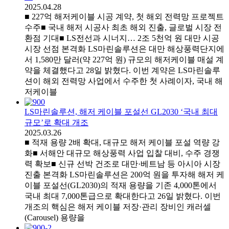
2025.04.28
■ 227억 해저케이블 시공 계약, 첫 해외 전력망 프로젝트
수주■ 국내 해저 시공사 최초 해외 진출, 글로벌 시장 전
환점 기대■ LS전선과 시너지… 2조 5천억 원 대만 시공
시장 선점 본격화 LS마린솔루션은 대만 해상풍력단지에
서 1,580만 달러(약 227억 원) 규모의 해저케이블 매설 계
약을 체결했다고 28일 밝혔다. 이번 계약은 LS마린솔루
션이 해외 전력망 사업에서 수주한 첫 사례이자, 국내 해
저케이블
LS마린솔루션, 해저 케이블 포설선 GL2030 ‘국내 최대
규모’로 확대 개조
2025.03.26
■ 적재 용량 2배 확대, 대규모 해저 케이블 포설 역량 강
화■ 서해안 대규모 해상풍력 사업 입찰 대비, 수주 경쟁
력 확보■ 신규 선박 건조로 대만·베트남 등 아시아 시장
진출 본격화 LS마린솔루션은 200억 원을 투자해 해저 케
이블 포설선(GL2030)의 적재 용량을 기존 4,000톤에서
국내 최대 7,000톤급으로 확대한다고 26일 밝혔다. 이번
개조의 핵심은 해저 케이블 저장·관리 장비인 캐러셀
(Carousel) 용량을