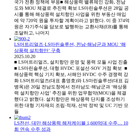
국가 전환 정책에 부응■ 해상풍력 밸류체인 강화, 전남
도와 MOU 체결로 추진력 확보 LS마린솔루션은 28일 공
시를 통해 해상풍력 설치항만 사업을 위한 부동산 매입
에 약 720억 원을 투자할 계획이라고 밝혔다. 이 중 374억
원은 자기주식을 담보로 발행하는 교환사채(EB)를 통해
조달하고, 나머지
LS머트리얼즈·LS마린솔루션, 전남·해남군과 MOU ‘해
상풍력 설치항만’ 구축
2025.10.20
■ LS머트리얼즈, 설치항만 운영 및 풍력 모듈 사업 진출
■ LS마린솔루션, 대형 HVDC 포설선·SOV 거점 확보 ■
해상풍력 핵심 기지 확보, 서해안 HVDC 수주 경쟁력 강
화 LS머트리얼즈(대표 홍영호)와 LS마린솔루션(대표 김
병옥)은 20일 전남도청에서 전라남도·해남군과 ‘해상풍
력 설치항만 사업’ 추진을 위한 업무협약(MOU)을 체결
했다고 밝혔다. 설치항만은 해상풍력 단지를 조성하기
위한 대형 기자재의 조립·적재, 선박 정박 및 UC 기반 모
듈
LS전선, 대만 해상풍력 해저케이블 1,600억대 수주… 10
회 연속 수주 성과