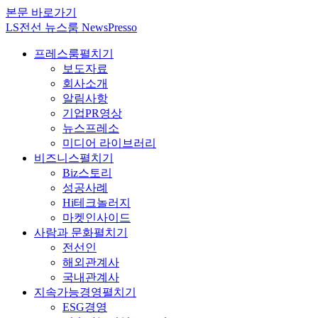
본문 바로가기
LS전선 뉴스룸 NewsPresso
프레스룸
펼치기
보도자료
회사소개
알림사항
기업PR영상
뉴스프레소
미디어 라이브러리
비즈니스
펼치기
Biz스토리
성공사례
Hi테크놀러지
마켓인사이드
사람과 문화
펼치기
전선인
해외관계사
국내관계사
지속가능경영
펼치기
ESG경영