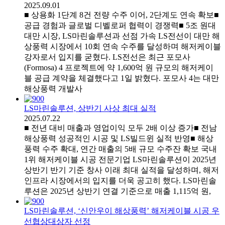
2025.09.01
■ 상용화 1단계 8건 전량 수주 이어, 2단계도 연속 확보■
공급 경험과 글로벌 디벨로퍼 협력이 경쟁력■ 5조 원대
대만 시장, LS마린솔루션과 선점 가속 LS전선이 대만 해
상풍력 시장에서 10회 연속 수주를 달성하며 해저케이블
강자로서 입지를 굳혔다. LS전선은 최근 포모사
(Formosa) 4 프로젝트에 약 1,600억 원 규모의 해저케이
블 공급 계약을 체결했다고 1일 밝혔다. 포모사 4는 대만
해상풍력 개발사
LS마린솔루션, 상반기 사상 최대 실적
2025.07.22
■ 전년 대비 매출과 영업이익 모두 2배 이상 증가■ 전남
해상풍력 성공적인 시공 및 LS빌드윈 실적 반영■ 해상
풍력 수주 확대, 연간 매출의 5배 규모 수주잔 확보 국내
1위 해저케이블 시공 전문기업 LS마린솔루션이 2025년
상반기 반기 기준 창사 이래 최대 실적을 달성하며, 해저
인프라 시장에서의 입지를 더욱 공고히 했다. LS마린솔
루션은 2025년 상반기 연결 기준으로 매출 1,115억 원,
LS마린솔루션, ‘신안우이 해상풍력’ 해저케이블 시공 우
선협상대상자 선정