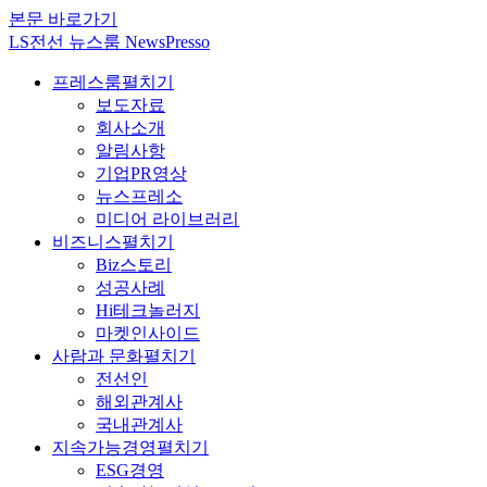
본문 바로가기
LS전선 뉴스룸 NewsPresso
프레스룸
펼치기
보도자료
회사소개
알림사항
기업PR영상
뉴스프레소
미디어 라이브러리
비즈니스
펼치기
Biz스토리
성공사례
Hi테크놀러지
마켓인사이드
사람과 문화
펼치기
전선인
해외관계사
국내관계사
지속가능경영
펼치기
ESG경영