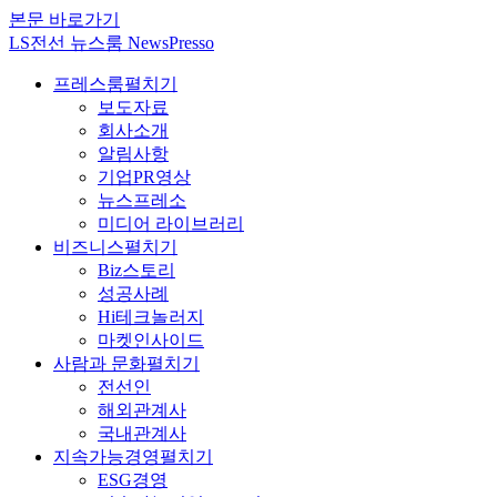
본문 바로가기
LS전선 뉴스룸 NewsPresso
프레스룸
펼치기
보도자료
회사소개
알림사항
기업PR영상
뉴스프레소
미디어 라이브러리
비즈니스
펼치기
Biz스토리
성공사례
Hi테크놀러지
마켓인사이드
사람과 문화
펼치기
전선인
해외관계사
국내관계사
지속가능경영
펼치기
ESG경영