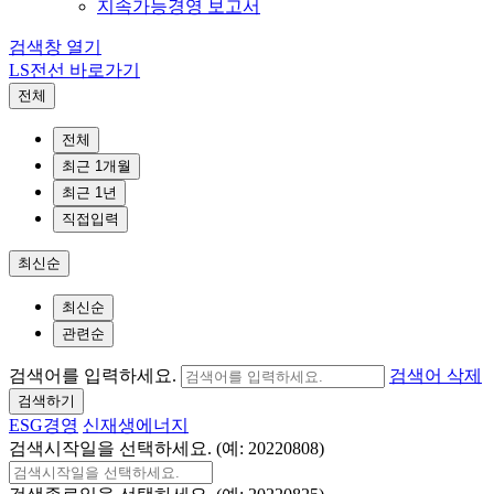
지속가능경영 보고서
검색창 열기
LS전선 바로가기
전체
전체
최근 1개월
최근 1년
직접입력
최신순
최신순
관련순
검색어를 입력하세요.
검색어 삭제
검색하기
ESG경영
신재생에너지
검색시작일을 선택하세요. (예: 20220808)