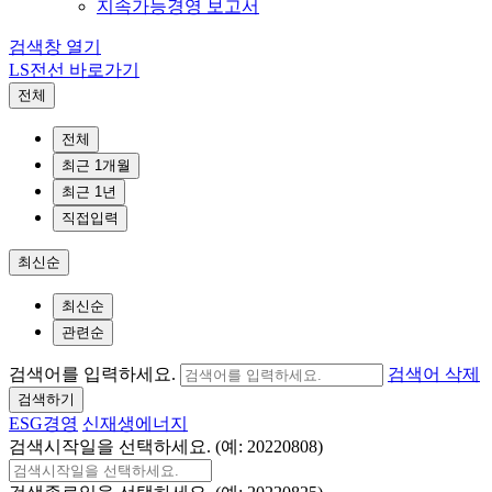
지속가능경영 보고서
검색창 열기
LS전선 바로가기
전체
전체
최근 1개월
최근 1년
직접입력
최신순
최신순
관련순
검색어를 입력하세요.
검색어 삭제
검색하기
ESG경영
신재생에너지
검색시작일을 선택하세요. (예: 20220808)