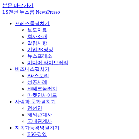
본문 바로가기
LS전선 뉴스룸 NewsPresso
프레스룸
펼치기
보도자료
회사소개
알림사항
기업PR영상
뉴스프레소
미디어 라이브러리
비즈니스
펼치기
Biz스토리
성공사례
Hi테크놀러지
마켓인사이드
사람과 문화
펼치기
전선인
해외관계사
국내관계사
지속가능경영
펼치기
ESG경영