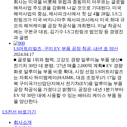
회사는 미국을 비롯해 유럽과 중동까지 아우르는 글로벌
해저사업 주도권을 강화해 나갈 것으로 기대된다. 미국
해저사업의 중심, 체사피크시에서 첫 삽 4월 28일, LS그
린링크가 미국 버지니아주 체사피크시에서 미국 최대 규
모의 해저케이블 공장 착공식을 개최했다. 이날 착공식
에는 구본규 대표, 김기수 LS그린링크 법인장 등 경영진
과 글렌
LS머트리얼즈, 구미 EV 부품 공장 착공, 내년 초 양산
2024.04.17
■ 글로벌 1위와 협력, 고강도 경량 알루미늄 부품 생산■
전기차 30만 대 분량, ‘27년 매출 2,000억 계획■ EV 경량
화로 알루미늄 부품 비중 확대, 시장 선점 LS머트리얼즈
는 자회사 하이엠케이(HAIMK, 대표 조정우)가 17일 경
북 구미국가산업단지에서 전기차(EV)용 알루미늄 부품
공장 착공식을 가졌다고 밝혔다. 공장은 내년 1분기부터
EV 약 30만 대에 사용할 수 있는 배터리 케이스 부품 등
을 양산한다.
LS전선 바로가기
회사소개