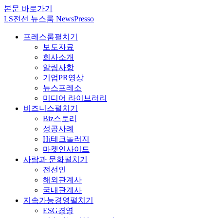
본문 바로가기
LS전선 뉴스룸 NewsPresso
프레스룸
펼치기
보도자료
회사소개
알림사항
기업PR영상
뉴스프레소
미디어 라이브러리
비즈니스
펼치기
Biz스토리
성공사례
Hi테크놀러지
마켓인사이드
사람과 문화
펼치기
전선인
해외관계사
국내관계사
지속가능경영
펼치기
ESG경영