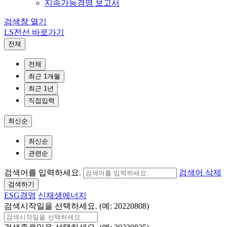
지속가능경영 보고서
검색창 열기
LS전선 바로가기
전체
전체
최근 1개월
최근 1년
직접입력
최신순
최신순
관련순
검색어를 입력하세요.
검색어 삭제
검색하기
ESG경영
신재생에너지
검색시작일을 선택하세요. (예: 20220808)