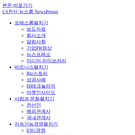
본문 바로가기
LS전선 뉴스룸 NewsPresso
프레스룸
펼치기
보도자료
회사소개
알림사항
기업PR영상
뉴스프레소
미디어 라이브러리
비즈니스
펼치기
Biz스토리
성공사례
Hi테크놀러지
마켓인사이드
사람과 문화
펼치기
전선인
해외관계사
국내관계사
지속가능경영
펼치기
ESG경영