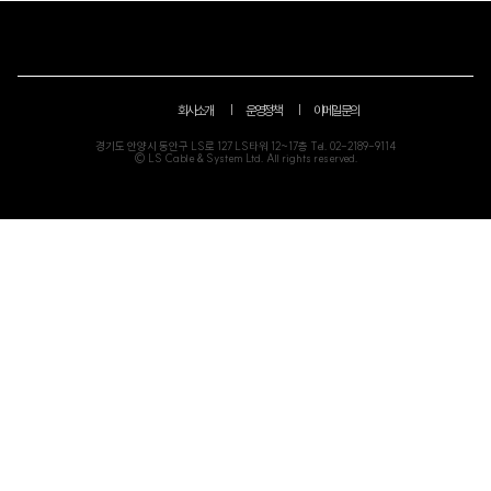
회사소개
운영정책
이메일 문의
경기도 안양시 동안구 LS로 127 LS타워 12~17층 Tel.
02-2189-9114
© LS Cable & System Ltd. All rights reserved.