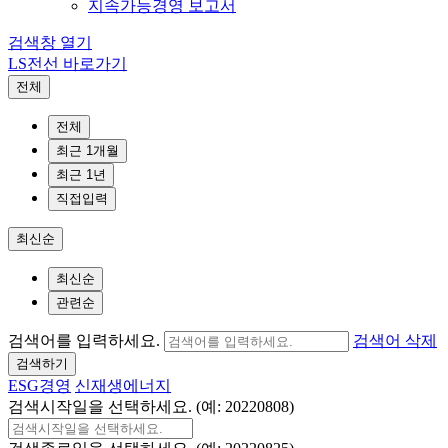
지속가능경영 보고서
검색창 열기
LS전선 바로가기
전체
전체
최근 1개월
최근 1년
직접입력
최신순
최신순
관련순
검색어를 입력하세요.
검색어 삭제
검색하기
ESG경영
신재생에너지
검색시작일을 선택하세요. (예: 20220808)