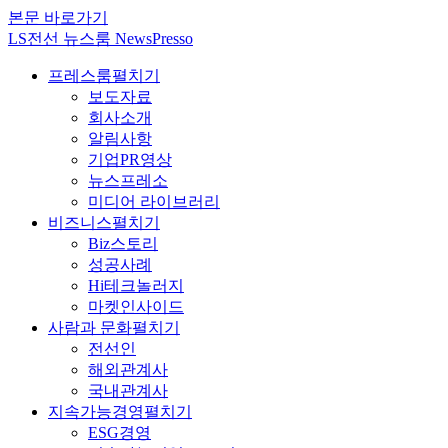
본문 바로가기
LS전선 뉴스룸 NewsPresso
프레스룸
펼치기
보도자료
회사소개
알림사항
기업PR영상
뉴스프레소
미디어 라이브러리
비즈니스
펼치기
Biz스토리
성공사례
Hi테크놀러지
마켓인사이드
사람과 문화
펼치기
전선인
해외관계사
국내관계사
지속가능경영
펼치기
ESG경영