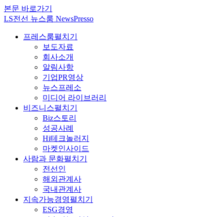
본문 바로가기
LS전선 뉴스룸 NewsPresso
프레스룸
펼치기
보도자료
회사소개
알림사항
기업PR영상
뉴스프레소
미디어 라이브러리
비즈니스
펼치기
Biz스토리
성공사례
Hi테크놀러지
마켓인사이드
사람과 문화
펼치기
전선인
해외관계사
국내관계사
지속가능경영
펼치기
ESG경영