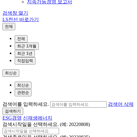
지속가능경영 보고서
검색창 열기
LS전선 바로가기
전체
전체
최근 1개월
최근 1년
직접입력
최신순
최신순
관련순
검색어를 입력하세요.
검색어 삭제
검색하기
ESG경영
신재생에너지
검색시작일을 선택하세요. (예: 20220808)