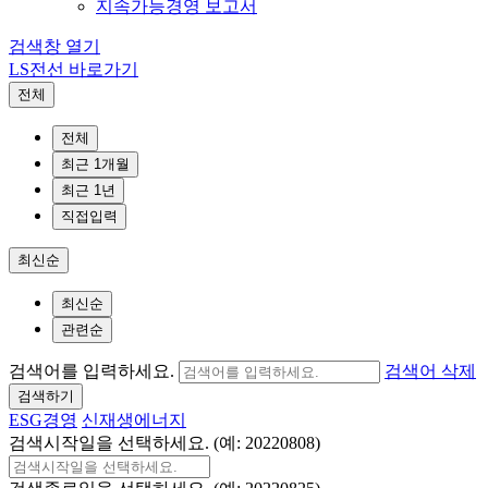
지속가능경영 보고서
검색창 열기
LS전선 바로가기
전체
전체
최근 1개월
최근 1년
직접입력
최신순
최신순
관련순
검색어를 입력하세요.
검색어 삭제
검색하기
ESG경영
신재생에너지
검색시작일을 선택하세요. (예: 20220808)