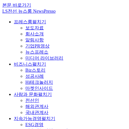
본문 바로가기
LS전선 뉴스룸 NewsPresso
프레스룸
펼치기
보도자료
회사소개
알림사항
기업PR영상
뉴스프레소
미디어 라이브러리
비즈니스
펼치기
Biz스토리
성공사례
Hi테크놀러지
마켓인사이드
사람과 문화
펼치기
전선인
해외관계사
국내관계사
지속가능경영
펼치기
ESG경영