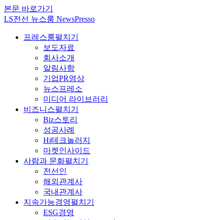
본문 바로가기
LS전선 뉴스룸 NewsPresso
프레스룸
펼치기
보도자료
회사소개
알림사항
기업PR영상
뉴스프레소
미디어 라이브러리
비즈니스
펼치기
Biz스토리
성공사례
Hi테크놀러지
마켓인사이드
사람과 문화
펼치기
전선인
해외관계사
국내관계사
지속가능경영
펼치기
ESG경영