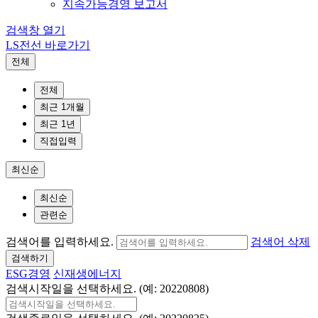
지속가능경영 보고서
검색창 열기
LS전선 바로가기
전체
전체
최근 1개월
최근 1년
직접입력
최신순
최신순
관련순
검색어를 입력하세요.
검색어 삭제
검색하기
ESG경영
신재생에너지
검색시작일을 선택하세요. (예: 20220808)