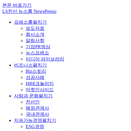
본문 바로가기
LS전선 뉴스룸 NewsPresso
프레스룸
펼치기
보도자료
회사소개
알림사항
기업PR영상
뉴스프레소
미디어 라이브러리
비즈니스
펼치기
Biz스토리
성공사례
Hi테크놀러지
마켓인사이드
사람과 문화
펼치기
전선인
해외관계사
국내관계사
지속가능경영
펼치기
ESG경영