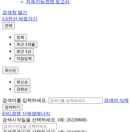
지속가능경영 보고서
검색창 열기
LS전선 바로가기
전체
전체
최근 1개월
최근 1년
직접입력
최신순
최신순
관련순
검색어를 입력하세요.
검색어 삭제
검색하기
ESG경영
신재생에너지
검색시작일을 선택하세요. (예: 20220808)