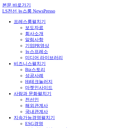
본문 바로가기
LS전선 뉴스룸 NewsPresso
프레스룸
펼치기
보도자료
회사소개
알림사항
기업PR영상
뉴스프레소
미디어 라이브러리
비즈니스
펼치기
Biz스토리
성공사례
Hi테크놀러지
마켓인사이드
사람과 문화
펼치기
전선인
해외관계사
국내관계사
지속가능경영
펼치기
ESG경영