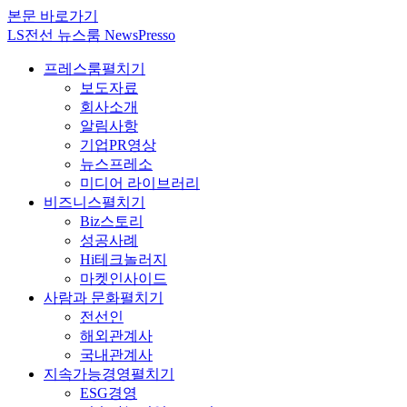
본문 바로가기
LS전선 뉴스룸 NewsPresso
프레스룸
펼치기
보도자료
회사소개
알림사항
기업PR영상
뉴스프레소
미디어 라이브러리
비즈니스
펼치기
Biz스토리
성공사례
Hi테크놀러지
마켓인사이드
사람과 문화
펼치기
전선인
해외관계사
국내관계사
지속가능경영
펼치기
ESG경영