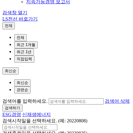
지속가능경영 보고서
검색창 열기
LS전선 바로가기
전체
전체
최근 1개월
최근 1년
직접입력
최신순
최신순
관련순
검색어를 입력하세요.
검색어 삭제
검색하기
ESG경영
신재생에너지
검색시작일을 선택하세요. (예: 20220808)