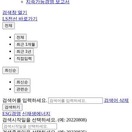
지속가능경영 보고서
검색창 열기
LS전선 바로가기
전체
전체
최근 1개월
최근 1년
직접입력
최신순
최신순
관련순
검색어를 입력하세요.
검색어 삭제
검색하기
ESG경영
신재생에너지
검색시작일을 선택하세요. (예: 20220808)