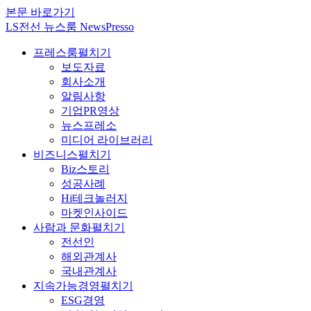
본문 바로가기
LS전선 뉴스룸 NewsPresso
프레스룸
펼치기
보도자료
회사소개
알림사항
기업PR영상
뉴스프레소
미디어 라이브러리
비즈니스
펼치기
Biz스토리
성공사례
Hi테크놀러지
마켓인사이드
사람과 문화
펼치기
전선인
해외관계사
국내관계사
지속가능경영
펼치기
ESG경영