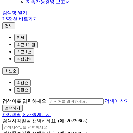
지속가능경영 보고서
검색창 열기
LS전선 바로가기
전체
전체
최근 1개월
최근 1년
직접입력
최신순
최신순
관련순
검색어를 입력하세요.
검색어 삭제
검색하기
ESG경영
신재생에너지
검색시작일을 선택하세요. (예: 20220808)