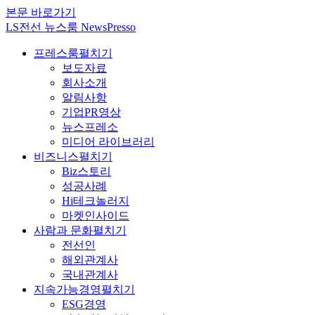
본문 바로가기
LS전선 뉴스룸 NewsPresso
프레스룸
펼치기
보도자료
회사소개
알림사항
기업PR영상
뉴스프레소
미디어 라이브러리
비즈니스
펼치기
Biz스토리
성공사례
Hi테크놀러지
마켓인사이드
사람과 문화
펼치기
전선인
해외관계사
국내관계사
지속가능경영
펼치기
ESG경영