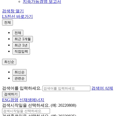
지속가능경영 보고서
검색창 열기
LS전선 바로가기
전체
전체
최근 1개월
최근 1년
직접입력
최신순
최신순
관련순
검색어를 입력하세요.
검색어 삭제
검색하기
ESG경영
신재생에너지
검색시작일을 선택하세요. (예: 20220808)