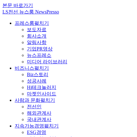
본문 바로가기
LS전선 뉴스룸 NewsPresso
프레스룸
펼치기
보도자료
회사소개
알림사항
기업PR영상
뉴스프레소
미디어 라이브러리
비즈니스
펼치기
Biz스토리
성공사례
Hi테크놀러지
마켓인사이드
사람과 문화
펼치기
전선인
해외관계사
국내관계사
지속가능경영
펼치기
ESG경영