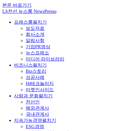
본문 바로가기
LS전선 뉴스룸 NewsPresso
프레스룸
펼치기
보도자료
회사소개
알림사항
기업PR영상
뉴스프레소
미디어 라이브러리
비즈니스
펼치기
Biz스토리
성공사례
Hi테크놀러지
마켓인사이드
사람과 문화
펼치기
전선인
해외관계사
국내관계사
지속가능경영
펼치기
ESG경영