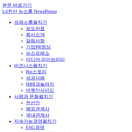
본문 바로가기
LS전선 뉴스룸 NewsPresso
프레스룸
펼치기
보도자료
회사소개
알림사항
기업PR영상
뉴스프레소
미디어 라이브러리
비즈니스
펼치기
Biz스토리
성공사례
Hi테크놀러지
마켓인사이드
사람과 문화
펼치기
전선인
해외관계사
국내관계사
지속가능경영
펼치기
ESG경영