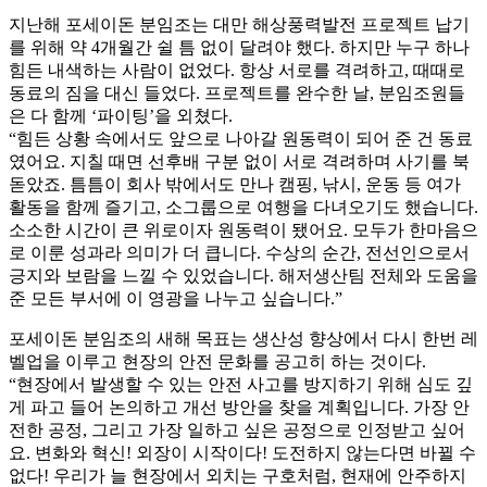
지난해 포세이돈 분임조는 대만 해상풍력발전 프로젝트 납기
를 위해 약 4개월간 쉴 틈 없이 달려야 했다. 하지만 누구 하나
힘든 내색하는 사람이 없었다. 항상 서로를 격려하고, 때때로
동료의 짐을 대신 들었다. 프로젝트를 완수한 날, 분임조원들
은 다 함께 ‘파이팅’을 외쳤다.
“힘든 상황 속에서도 앞으로 나아갈 원동력이 되어 준 건 동료
였어요. 지칠 때면 선후배 구분 없이 서로 격려하며 사기를 북
돋았죠. 틈틈이 회사 밖에서도 만나 캠핑, 낚시, 운동 등 여가
활동을 함께 즐기고, 소그룹으로 여행을 다녀오기도 했습니다.
소소한 시간이 큰 위로이자 원동력이 됐어요. 모두가 한마음으
로 이룬 성과라 의미가 더 큽니다. 수상의 순간, 전선인으로서
긍지와 보람을 느낄 수 있었습니다. 해저생산팀 전체와 도움을
준 모든 부서에 이 영광을 나누고 싶습니다.”
포세이돈 분임조의 새해 목표는 생산성 향상에서 다시 한번 레
벨업을 이루고 현장의 안전 문화를 공고히 하는 것이다.
“현장에서 발생할 수 있는 안전 사고를 방지하기 위해 심도 깊
게 파고 들어 논의하고 개선 방안을 찾을 계획입니다. 가장 안
전한 공정, 그리고 가장 일하고 싶은 공정으로 인정받고 싶어
요. 변화와 혁신! 외장이 시작이다! 도전하지 않는다면 바뀔 수
없다! 우리가 늘 현장에서 외치는 구호처럼, 현재에 안주하지