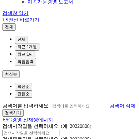
지속가능경영 보고서
검색창 열기
LS전선 바로가기
전체
전체
최근 1개월
최근 1년
직접입력
최신순
최신순
관련순
검색어를 입력하세요.
검색어 삭제
검색하기
ESG경영
신재생에너지
검색시작일을 선택하세요. (예: 20220808)