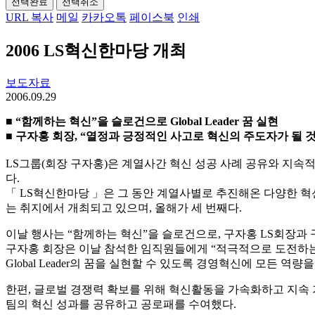
선택완료
선택취소
URL 복사
메일
카카오톡
페이스북
인쇄
2006 LS혁신한마당 개최
보도자료
2006.09.29
■ “함께하는 혁신”을 슬로건으로 Global Leader 꿈 실현
■ 구자홍 회장, “열정과 긍정적인 사고로 혁신의 주도자가 될 
LS그룹(회장 구자홍)은 계열사간 혁신 성공 사례 공유와 지속적인
다.
「 LS혁신한마당 」은 그 동안 계열사별로 추진해온 다양한 
는 취지에서 개최되고 있으며, 올해가 세 번째다.
이날 행사는 “함께하는 혁신”을 슬로건으로, 구자홍 LS회장과 구
구자홍 회장은 이날 참석한 임직원들에게 “적극적으로 도전하는
Global Leader의 꿈을 실현할 수 있도록 경영혁신에 모든 역량
한편, 글로벌 경쟁력 확보를 위해 혁신활동을 가속화하고 지속 
팀의 혁신 성과를 공유하고 공로패를 수여했다.