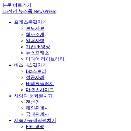
본문 바로가기
LS전선 뉴스룸 NewsPresso
프레스룸
펼치기
보도자료
회사소개
알림사항
기업PR영상
뉴스프레소
미디어 라이브러리
비즈니스
펼치기
Biz스토리
성공사례
Hi테크놀러지
마켓인사이드
사람과 문화
펼치기
전선인
해외관계사
국내관계사
지속가능경영
펼치기
ESG경영