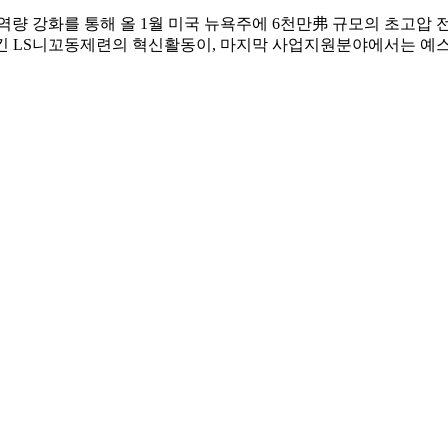
량 강화를 통해 올 1월 미국 뉴욕주에 6천만弗 규모의 초고압 전
 향상시킨 LS니꼬동제련의 혁신활동이, 마지막 사업지원분야에서는 