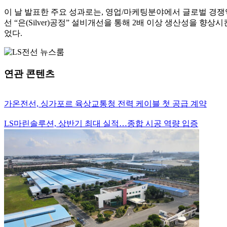
이 날 발표한 주요 성과로는, 영업/마케팅분야에서 글로벌 경쟁역
선 “은(Silver)공정” 설비개선을 통해 2배 이상 생산성을
었다.
연관 콘텐츠
가온전선, 싱가포르 육상교통청 전력 케이블 첫 공급 계약
LS마린솔루션, 상반기 최대 실적…종합 시공 역량 입증