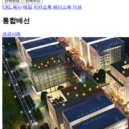
선택완료
선택취소
URL 복사
메일
카카오톡
페이스북
인쇄
통합배선
성공사례