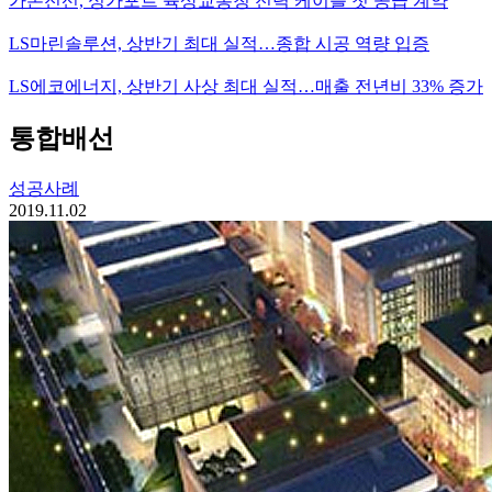
가온전선, 싱가포르 육상교통청 전력 케이블 첫 공급 계약
LS마린솔루션, 상반기 최대 실적…종합 시공 역량 입증
LS에코에너지, 상반기 사상 최대 실적…매출 전년비 33% 증가
통합배선
성공사례
2019.11.02