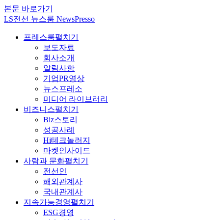
본문 바로가기
LS전선 뉴스룸 NewsPresso
프레스룸
펼치기
보도자료
회사소개
알림사항
기업PR영상
뉴스프레소
미디어 라이브러리
비즈니스
펼치기
Biz스토리
성공사례
Hi테크놀러지
마켓인사이드
사람과 문화
펼치기
전선인
해외관계사
국내관계사
지속가능경영
펼치기
ESG경영