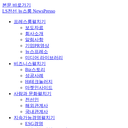
본문 바로가기
LS전선 뉴스룸 NewsPresso
프레스룸
펼치기
보도자료
회사소개
알림사항
기업PR영상
뉴스프레소
미디어 라이브러리
비즈니스
펼치기
Biz스토리
성공사례
Hi테크놀러지
마켓인사이드
사람과 문화
펼치기
전선인
해외관계사
국내관계사
지속가능경영
펼치기
ESG경영