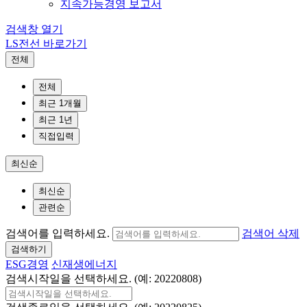
지속가능경영 보고서
검색창 열기
LS전선 바로가기
전체
전체
최근 1개월
최근 1년
직접입력
최신순
최신순
관련순
검색어를 입력하세요.
검색어 삭제
검색하기
ESG경영
신재생에너지
검색시작일을 선택하세요. (예: 20220808)