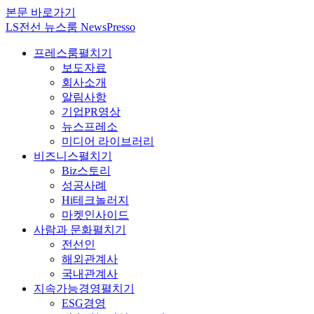
본문 바로가기
LS전선 뉴스룸 NewsPresso
프레스룸
펼치기
보도자료
회사소개
알림사항
기업PR영상
뉴스프레소
미디어 라이브러리
비즈니스
펼치기
Biz스토리
성공사례
Hi테크놀러지
마켓인사이드
사람과 문화
펼치기
전선인
해외관계사
국내관계사
지속가능경영
펼치기
ESG경영