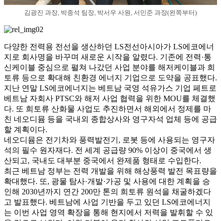
김광진 과장, 박종석 팀장, 박서우 사원, 서민준 과장(왼쪽부터)
다양한 전력용 전선을 생산하던 LS전선아시아가 LS에코에너
지로 회사명을 바꾸며 새로운 시작을 알렸다. 기존에 전력·통
신케이블 중심으로 펼쳐 나갔던 사업 분야를 해저케이블과 희
토류 등으로 확대해 친환경 에너지 기업으로 도약을 공표했다.
지난 연말 LS에코에너지는 베트남 국영 석유가스 기업 페트로
베트남 자회사 PTSC와 해저 사업 협력을 위한 MOU를 체결했
다. 또 희토류 산화물 사업도 추진하면서 해외에서 정제를 마
친 네오디뮴 등을 국내외 종합상사와 영구자석 업체 등에 공급
할 계획이다.
네오디뮴은 전기차와 풍력발전기, 로봇 등에 사용되는 영구자
석의 필수 원자재다. 전 세계 공급량 90% 이상이 중국에서 생
산되고, 국내도 대부분 중국에서 완제품 형태로 수입한다.
최근 베트남 정부는 전력 개발을 위해 해상풍력 발전 목표량을
확대했다. 또, 광물 탐사·개발·가공 및 사용에 대한 계획을 승
인해 2030년까지 연간 200만 톤의 희토류 원석을 채굴하겠다
고 발표했다. 베트남에 사업 기반을 두고 있던 LS에코에너지
는 이번 사업 영역 확장을 통해 현지에서 저력을 발휘할 수 있