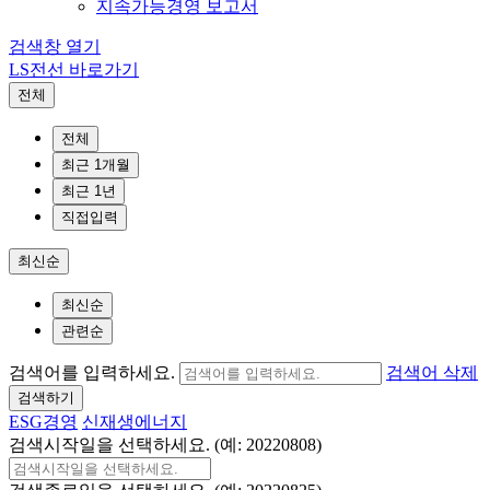
지속가능경영 보고서
검색창 열기
LS전선 바로가기
전체
전체
최근 1개월
최근 1년
직접입력
최신순
최신순
관련순
검색어를 입력하세요.
검색어 삭제
검색하기
ESG경영
신재생에너지
검색시작일을 선택하세요. (예: 20220808)