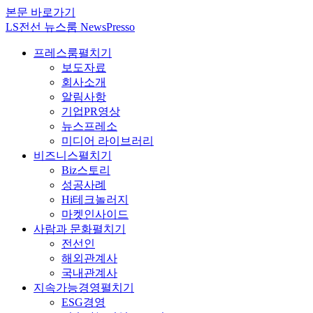
본문 바로가기
LS전선 뉴스룸 NewsPresso
프레스룸
펼치기
보도자료
회사소개
알림사항
기업PR영상
뉴스프레소
미디어 라이브러리
비즈니스
펼치기
Biz스토리
성공사례
Hi테크놀러지
마켓인사이드
사람과 문화
펼치기
전선인
해외관계사
국내관계사
지속가능경영
펼치기
ESG경영