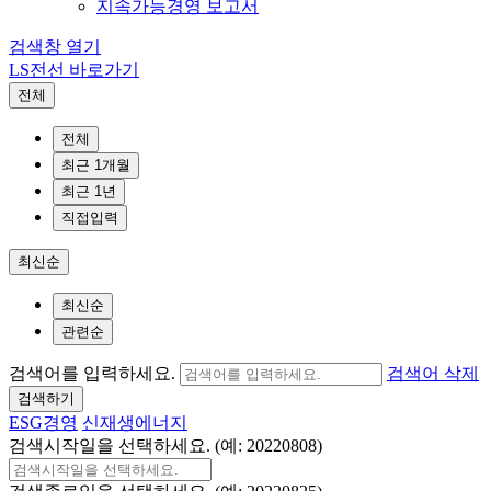
지속가능경영 보고서
검색창 열기
LS전선 바로가기
전체
전체
최근 1개월
최근 1년
직접입력
최신순
최신순
관련순
검색어를 입력하세요.
검색어 삭제
검색하기
ESG경영
신재생에너지
검색시작일을 선택하세요. (예: 20220808)