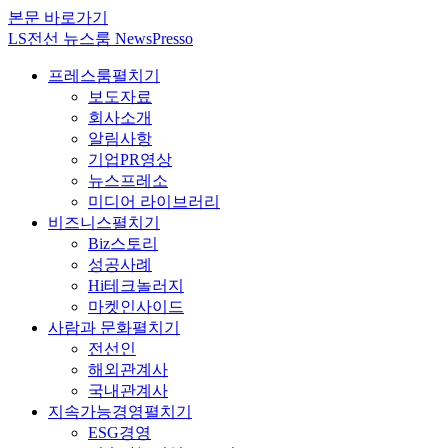
본문 바로가기
LS전선 뉴스룸 NewsPresso
프레스룸
펼치기
보도자료
회사소개
알림사항
기업PR영상
뉴스프레소
미디어 라이브러리
비즈니스
펼치기
Biz스토리
성공사례
Hi테크놀러지
마켓인사이드
사람과 문화
펼치기
전선인
해외관계사
국내관계사
지속가능경영
펼치기
ESG경영