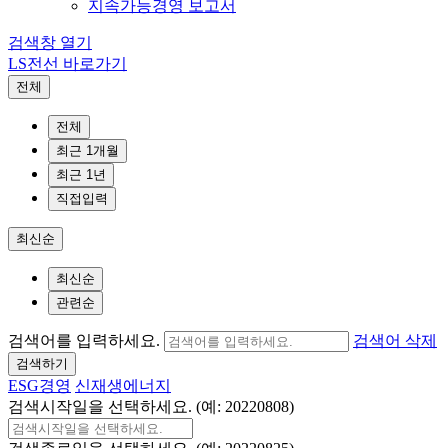
지속가능경영 보고서
검색창 열기
LS전선 바로가기
전체
전체
최근 1개월
최근 1년
직접입력
최신순
최신순
관련순
검색어를 입력하세요.
검색어 삭제
검색하기
ESG경영
신재생에너지
검색시작일을 선택하세요. (예: 20220808)