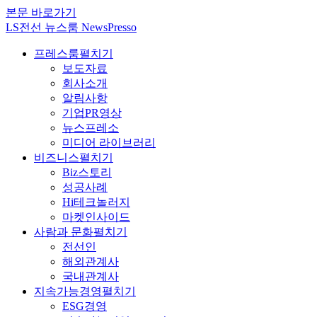
본문 바로가기
LS전선 뉴스룸 NewsPresso
프레스룸
펼치기
보도자료
회사소개
알림사항
기업PR영상
뉴스프레소
미디어 라이브러리
비즈니스
펼치기
Biz스토리
성공사례
Hi테크놀러지
마켓인사이드
사람과 문화
펼치기
전선인
해외관계사
국내관계사
지속가능경영
펼치기
ESG경영