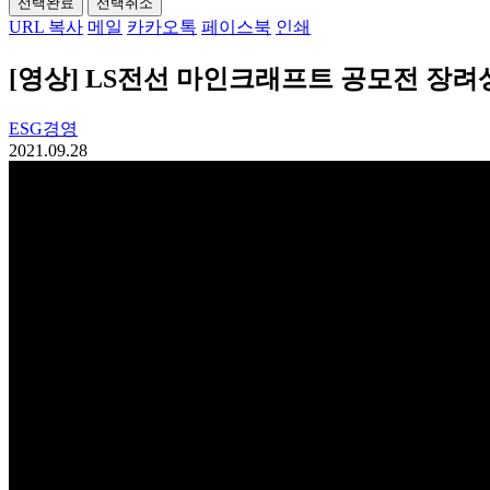
선택완료
선택취소
URL 복사
메일
카카오톡
페이스북
인쇄
[영상] LS전선 마인크래프트 공모전 장려상_L
ESG경영
2021.09.28