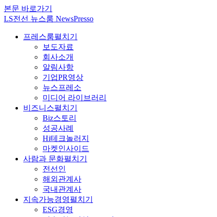
본문 바로가기
LS전선 뉴스룸 NewsPresso
프레스룸
펼치기
보도자료
회사소개
알림사항
기업PR영상
뉴스프레소
미디어 라이브러리
비즈니스
펼치기
Biz스토리
성공사례
Hi테크놀러지
마켓인사이드
사람과 문화
펼치기
전선인
해외관계사
국내관계사
지속가능경영
펼치기
ESG경영