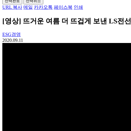
선택완료
선택취소
URL 복사
메일
카카오톡
페이스북
인쇄
[영상] 뜨거운 여름 더 뜨겁게 보낸 LS전
ESG경영
2020.09.11