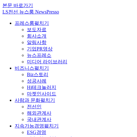
본문 바로가기
LS전선 뉴스룸 NewsPresso
프레스룸
펼치기
보도자료
회사소개
알림사항
기업PR영상
뉴스프레소
미디어 라이브러리
비즈니스
펼치기
Biz스토리
성공사례
Hi테크놀러지
마켓인사이드
사람과 문화
펼치기
전선인
해외관계사
국내관계사
지속가능경영
펼치기
ESG경영