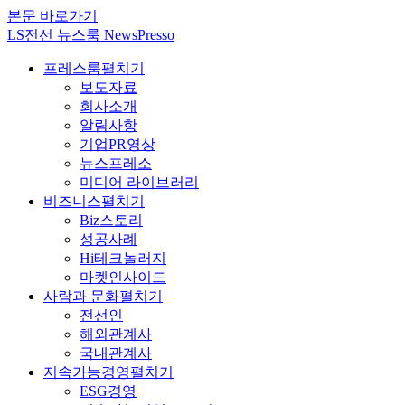
본문 바로가기
LS전선 뉴스룸 NewsPresso
프레스룸
펼치기
보도자료
회사소개
알림사항
기업PR영상
뉴스프레소
미디어 라이브러리
비즈니스
펼치기
Biz스토리
성공사례
Hi테크놀러지
마켓인사이드
사람과 문화
펼치기
전선인
해외관계사
국내관계사
지속가능경영
펼치기
ESG경영