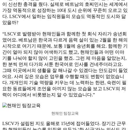
이 신선한 충격을 줬다. 실제로 베트남의 호찌민시는 세계에서
가장 역동적으로 성장하는 10대 도시 순위에 꾸준히 오르고 있
다. LSCV에서 일하는 임직원들의 모습도 역동적인 도시와 닮
았을까?
“LSCV로 발령받아 현채인들과 함께한 첫 회식 자리가 송년회
였어요. 베트남은 한국과 다르게 음력 설이 있는 2월을 한 해의
시작으로 여기기 때문에, 보통 1월에 송년회를 해요. 함께한 기
간이 얼마 되지 않아 어색하기도 했고, 현채인들과 어떤 이야
기를 나눠야 할지 많이 고민을 했죠. 그런 제 마음을 알았는지,
한 분씩 먼저 다가와 서툰 한국어로 인사를 건네주더라고요.
그때 이곳에서의 생활을 잘 해나갈 수 있겠다는 안도감이 들었
어요. 사려 깊은 모습은 업무를 수행할 때도 변함이 없었습니
다. 개개인의 기술 역량을 키우는 데 노력하는 한편, 숙련이 필
요한 동료들에게 조언을 아끼지 않는 모습을 보고 LSCV의 저
력이 어디에서 비롯됐는지 알 수 있었습니다.”
현채인 팀장교육
LSCV가 설립된 지도 올해로 15년에 접어들었다. 장기간 근무
한 현채인들이 늘수록 임직원 모두가 ‘한 식구’라는 의식도 강