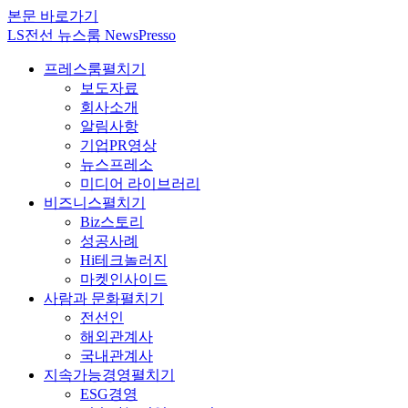
본문 바로가기
LS전선 뉴스룸 NewsPresso
프레스룸
펼치기
보도자료
회사소개
알림사항
기업PR영상
뉴스프레소
미디어 라이브러리
비즈니스
펼치기
Biz스토리
성공사례
Hi테크놀러지
마켓인사이드
사람과 문화
펼치기
전선인
해외관계사
국내관계사
지속가능경영
펼치기
ESG경영