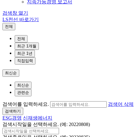
지속가능경영 보고서
검색창 열기
LS전선 바로가기
전체
전체
최근 1개월
최근 1년
직접입력
최신순
최신순
관련순
검색어를 입력하세요.
검색어 삭제
검색하기
ESG경영
신재생에너지
검색시작일을 선택하세요. (예: 20220808)