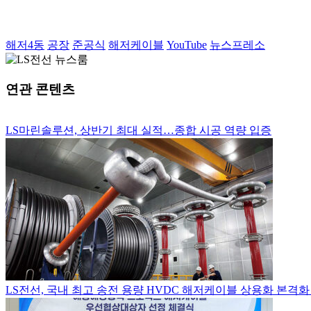
동해사업장 해저4동 준공식
해저4동
공장
준공식
해저케이블
YouTube
뉴스프레소
연관 콘텐츠
LS마린솔루션, 상반기 최대 실적…종합 시공 역량 입증
LS전선, 국내 최고 송전 용량 HVDC 해저케이블 상용화 본격