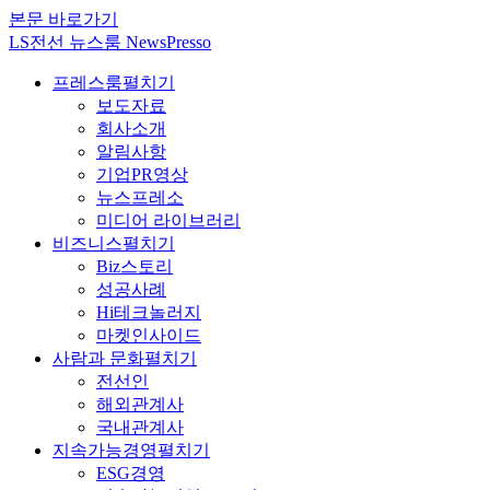
본문 바로가기
LS전선 뉴스룸 NewsPresso
프레스룸
펼치기
보도자료
회사소개
알림사항
기업PR영상
뉴스프레소
미디어 라이브러리
비즈니스
펼치기
Biz스토리
성공사례
Hi테크놀러지
마켓인사이드
사람과 문화
펼치기
전선인
해외관계사
국내관계사
지속가능경영
펼치기
ESG경영