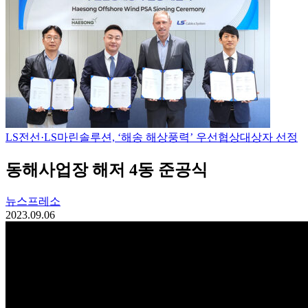
LS전선·LS마린솔루션, ‘해송 해상풍력’ 우선협상대상자 선정
동해사업장 해저 4동 준공식
뉴스프레소
2023.09.06