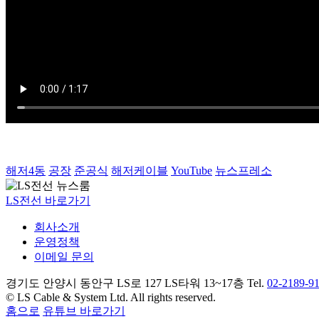
동해사업장 해저4동 준공식
해저4동
공장
준공식
해저케이블
YouTube
뉴스프레소
LS전선 바로가기
회사소개
운영정책
이메일 문의
경기도 안양시 동안구 LS로 127 LS타워 13~17층 Tel.
02-2189-9
© LS Cable & System Ltd. All rights reserved.
홈으로
유튜브 바로가기